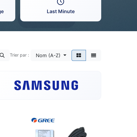
ge
Last Minute
Nom (A-Z)
Trier par :